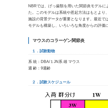
時
NBRでは、げっ歯類を用いた関節炎モデルに
:
た。このモデルは系統や惹起方法はもとより
施設の背景データが重要となります。最近で
モデルも構築し、いろいろな角度からの評価
マウスのコラーゲン関節炎
１．試験動物
系 統：DBA/１JN系 雄 マウス
週 齢：9週齢
２．試験スケジュール