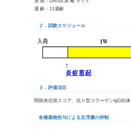
系 統：DA/Slc系 雌 ラット
週 齢：11週齢
２．試験スケジュール
３．評価項目
関節炎症状スコア、抗Ⅱ型コラーゲンIgG抗体価
各種薬物投与による足浮腫の抑制