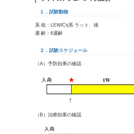
１．試験動物
系 統：LEW/Crj系 ラット、雄
週 齢：6週齢
２．試験スケジュール
（A）予防効果の確認
（B）治療効果の確認