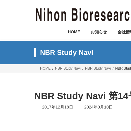
コ
ナ
ン
ビ
テ
ゲ
ン
ー
ツ
シ
HOME
お知らせ
会社情
へ
ョ
ス
ン
キ
に
NBR Study Navi
ッ
移
プ
動
HOME
NBR Study Navi
NBR Study Navi
NBR St
NBR Study Nav
最
2017年12月18日
2024年9月10日
終
更
新
日