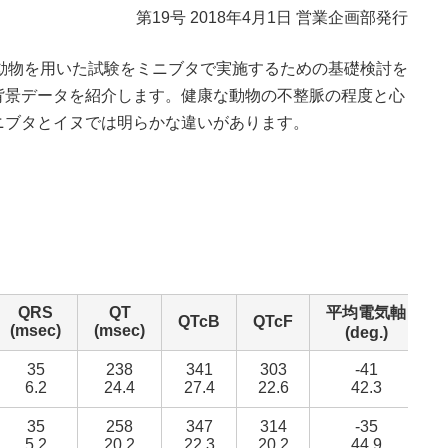
第19号 2018年4月1日 営業企画部発行
動物を用いた試験をミニブタで実施するための基礎検討を
背景データを紹介します。健康な動物の不整脈の程度と心
ニブタとイヌでは明らかな違いがあります。
QRS
QT
平均電気軸
QTcB
QTcF
(msec)
(msec)
(deg.)
35
238
341
303
-41
6.2
24.4
27.4
22.6
42.3
35
258
347
314
-35
5.2
20.2
22.3
20.2
44.9