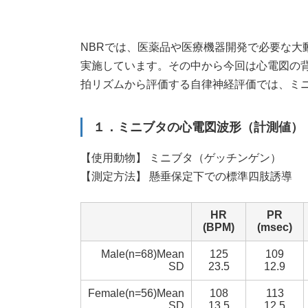
新
日
時
NBRでは、医薬品や医療機器開発で必要な大
:
実施しています。その中から今回は心電図の
拍リズムから評価する自律神経評価では、ミ
１．ミニブタの心電図波形（計測値）
【使用動物】 ミニブタ（ゲッチンゲン）
【測定方法】 懸垂保定下での標準四肢誘導
HR
PR
(BPM)
(msec)
Male(n=68)Mean
125
109
SD
23.5
12.9
Female(n=56)Mean
108
113
SD
13.5
12.5