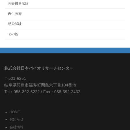
医療機器試験
再生医療
感染試験
その他
株式会社日本バイオリサーチセンター
〒501-6251
岐阜県羽島市福寿町間島六丁目104番地
Tel：058-392-6222 / Fax：058-392-2432
HOME
お知らせ
会社情報