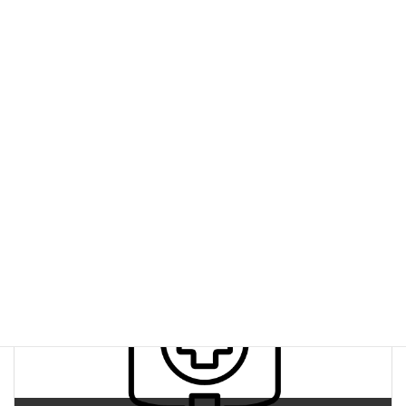
ヒトと同様に、多量の弾性繊維を含んでいる
皮膚pH=6-7 (ヒト：pH=5)
エレガード社資料
ダウンロードのご案内
第12号 ミニブタ試験の利用状況
NBR Study Navi
、
ミニブタ試験
カテゴリー
前の記事