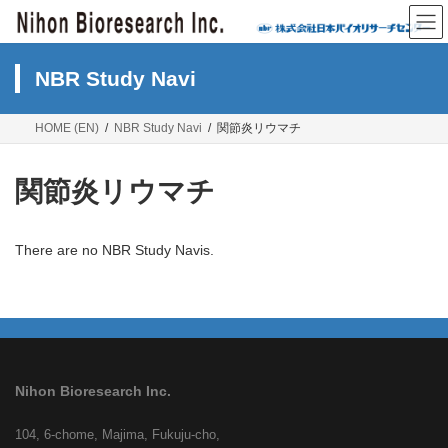
Skip
Skip
to
to
the
the
content
Navigation
NBR Study Navi
HOME (EN)
NBR Study Navi
関節炎リウマチ
関節炎リウマチ
There are no NBR Study Navis.
Nihon Bioresearch Inc.
104, 6-chome, Majima, Fukuju-cho,