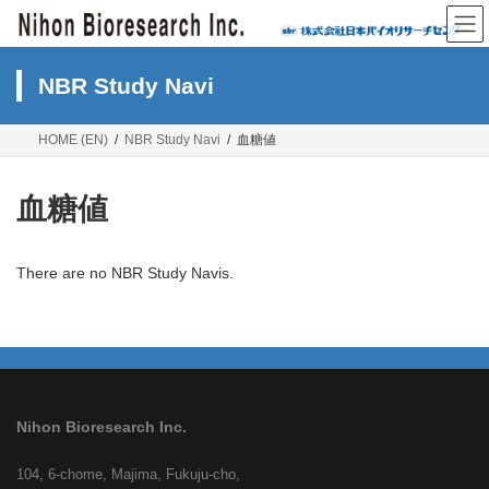
Skip
Skip
to
to
the
the
content
Navigation
NBR Study Navi
HOME (EN)
NBR Study Navi
血糖値
血糖値
There are no NBR Study Navis.
Nihon Bioresearch Inc.
104, 6-chome, Majima, Fukuju-cho,