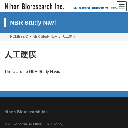
Skip
Skip
to
to
the
the
content
Navigation
NBR Study Navi
HOME (EN)
NBR Study Navi
人工硬膜
人工硬膜
There are no NBR Study Navis.
Nihon Bioresearch Inc.
104, 6-chome, Majima, Fukuju-cho,