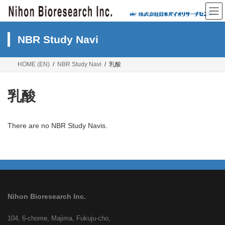
Skip
Skip
to
to
the
the
content
Navigation
NBR Study Navi
HOME (EN)
NBR Study Navi
乳酸
乳酸
There are no NBR Study Navis.
Nihon Bioresearch Inc.
104, 6-chome, Majima, Fukuju-cho,