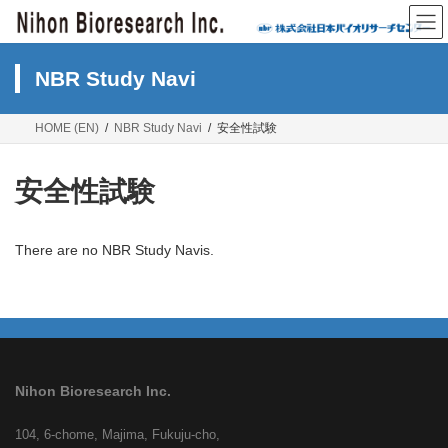
Skip
Skip
to
to
the
the
content
Navigation
NBR Study Navi
HOME (EN)
NBR Study Navi
安全性試験
安全性試験
There are no NBR Study Navis.
Nihon Bioresearch Inc.
104, 6-chome, Majima, Fukuju-cho,